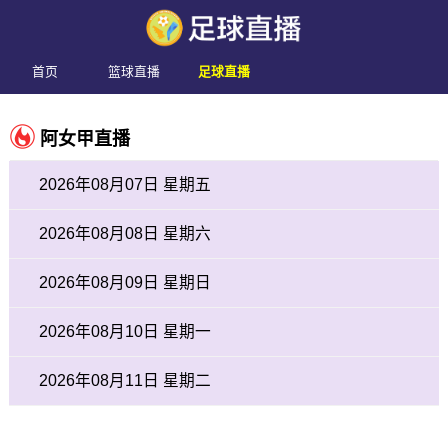
首页
篮球直播
足球直播
阿女甲直播
2026年08月07日 星期五
2026年08月08日 星期六
2026年08月09日 星期日
2026年08月10日 星期一
2026年08月11日 星期二