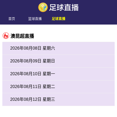
首页
篮球直播
足球直播
澳昆超直播
2026年08月08日 星期六
2026年08月09日 星期日
2026年08月10日 星期一
2026年08月11日 星期二
2026年08月12日 星期三