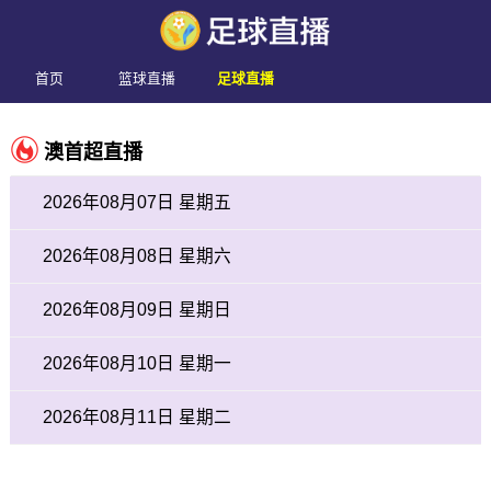
首页
篮球直播
足球直播
澳首超直播
2026年08月07日 星期五
2026年08月08日 星期六
2026年08月09日 星期日
2026年08月10日 星期一
2026年08月11日 星期二