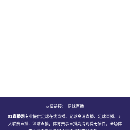
友情链接：
足球直播
01直播网
专业提供足球在线直播、足球高清直播、足球直播、五
大联赛直播、篮球直播，体育赛事直播高清观看无插件。全场体