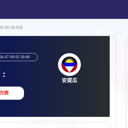
 05:30:00】
26-07-09 05:30:00
:
安提瓜
完赛