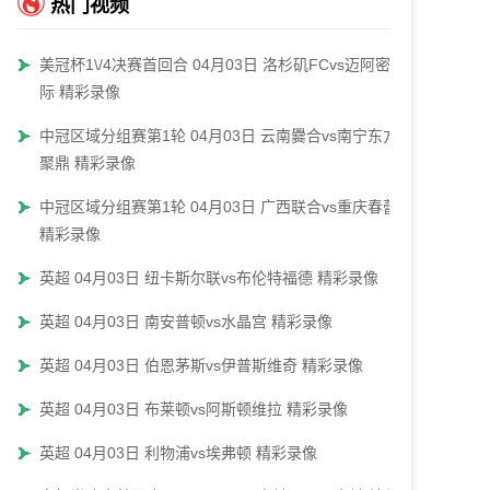
热门视频
美冠杯1\/4决赛首回合 04月03日 洛杉矶FCvs迈阿密国
际 精彩录像
中冠区域分组赛第1轮 04月03日 云南爨合vs南宁东方
聚鼎 精彩录像
中冠区域分组赛第1轮 04月03日 广西联合vs重庆春蕾
精彩录像
英超 04月03日 纽卡斯尔联vs布伦特福德 精彩录像
英超 04月03日 南安普顿vs水晶宫 精彩录像
英超 04月03日 伯恩茅斯vs伊普斯维奇 精彩录像
英超 04月03日 布莱顿vs阿斯顿维拉 精彩录像
英超 04月03日 利物浦vs埃弗顿 精彩录像