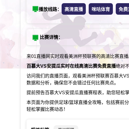
播放线路：
高清直播
咪咕体育
免费
比赛详情：
来01直播网实时观看美洲杯预联赛的高清比赛直播
百慕大VS安提瓜实时在线高清比赛免费直播
绝对
访问我们的直播页面，观看美洲杯预联赛百慕大V
数据和分析，确保您不会错过任何比赛亮点。
提前预告百慕大VS安提瓜直播赛程表，助您轻松
本页面为你提供足球/篮球直播全攻略，包括赛前
轻松掌握比赛动态！