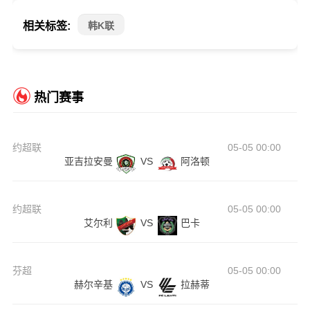
相关标签:
韩K联
热门赛事
约超联
05-05 00:00
亚吉拉安曼
VS
阿洛顿
约超联
05-05 00:00
艾尔利
VS
巴卡
芬超
05-05 00:00
赫尔辛基
VS
拉赫蒂