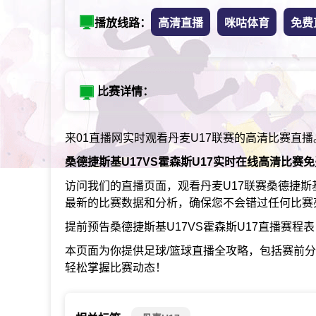
播放线路：
高清直播
咪咕体育
免费
比赛详情：
来01直播网实时观看丹麦U17联赛的高清比赛直播
桑德捷斯基U17VS霍森斯U17实时在线高清比赛
访问我们的直播页面，观看丹麦U17联赛桑德捷斯基
最新的比赛数据和分析，确保您不会错过任何比赛
提前预告桑德捷斯基U17VS霍森斯U17直播赛程
本页面为你提供足球/篮球直播全攻略，包括赛前
轻松掌握比赛动态！