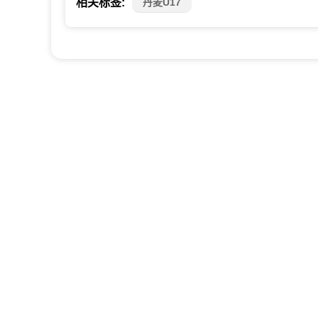
丹麦U17
相关标签: