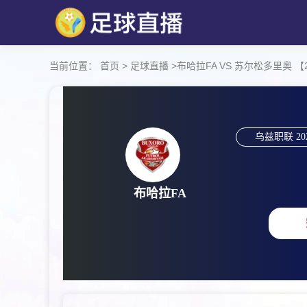
当前位置：
首页
>
足球直播
>
布哈拉FA VS 苏尔松多里奥 【2026
乌兹职联
20
布哈拉FA