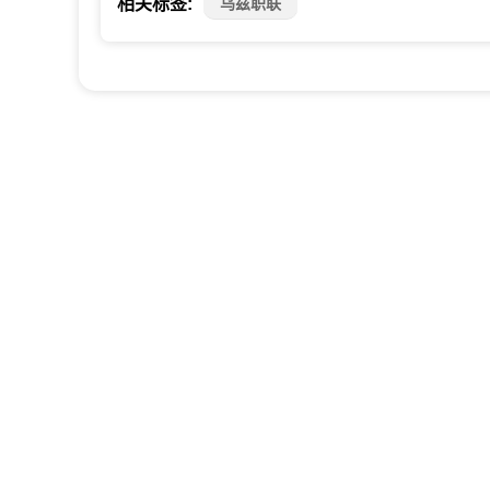
乌兹职联
相关标签: