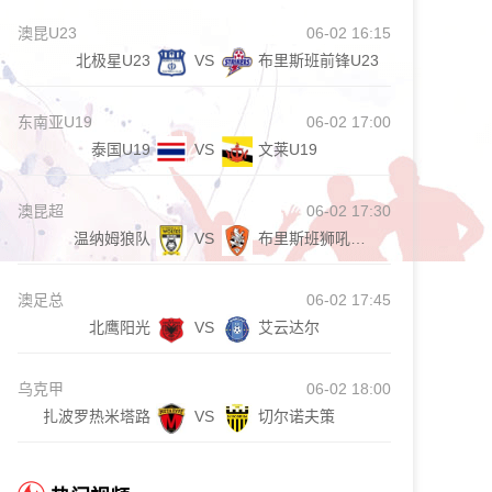
澳昆U23
06-02 16:15
北极星U23
VS
布里斯班前锋U23
东南亚U19
06-02 17:00
泰国U19
VS
文莱U19
澳昆超
06-02 17:30
温纳姆狼队
VS
布里斯班狮吼青年队
澳足总
06-02 17:45
北鹰阳光
VS
艾云达尔
乌克甲
06-02 18:00
扎波罗热米塔路
VS
切尔诺夫策