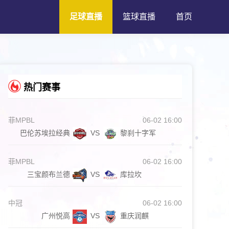
足球直播
篮球直播
首页
热门赛事
菲MPBL
06-02 16:00
巴伦苏埃拉经典
VS
黎刹十字军
菲MPBL
06-02 16:00
三宝颜布兰德
VS
库拉坎
中冠
06-02 16:00
广州悦高
VS
重庆润麒