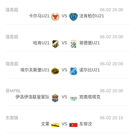
瑞青超
06-02 20:00
卡尔马U21
VS
法肯柏尔U21
瑞青超
06-02 20:00
哈肯U21
VS
哥德堡U21
瑞青超
06-02 20:00
埃尔夫斯堡U21
VS
诺尔比U21
菲MPBL
06-02 20:00
伊洛伊洛联皇家队
VS
宾南塔塔克
东南锦
06-02 20:15
文莱
VS
东帝汶