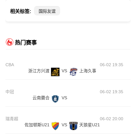
相关标签:
国际友谊
热门赛事
CBA
06-02 19:35
浙江方兴渡
VS
上海久事
中冠
06-02 19:35
云南爨合
VS
瑞青超
06-02 20:00
佐加顿斯U21
VS
天狼星U21