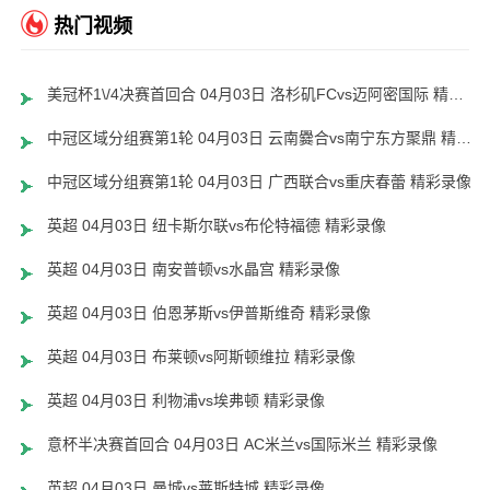
热门视频
美冠杯1\/4决赛首回合 04月03日 洛杉矶FCvs迈阿密国际 精彩录像
中冠区域分组赛第1轮 04月03日 云南爨合vs南宁东方聚鼎 精彩录像
中冠区域分组赛第1轮 04月03日 广西联合vs重庆春蕾 精彩录像
英超 04月03日 纽卡斯尔联vs布伦特福德 精彩录像
英超 04月03日 南安普顿vs水晶宫 精彩录像
英超 04月03日 伯恩茅斯vs伊普斯维奇 精彩录像
英超 04月03日 布莱顿vs阿斯顿维拉 精彩录像
英超 04月03日 利物浦vs埃弗顿 精彩录像
意杯半决赛首回合 04月03日 AC米兰vs国际米兰 精彩录像
英超 04月03日 曼城vs莱斯特城 精彩录像