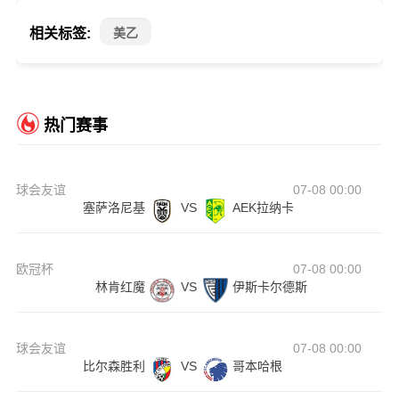
相关标签:
美乙
热门赛事
球会友谊
07-08 00:00
塞萨洛尼基
VS
AEK拉纳卡
欧冠杯
07-08 00:00
林肯红魔
VS
伊斯卡尔德斯
球会友谊
07-08 00:00
比尔森胜利
VS
哥本哈根