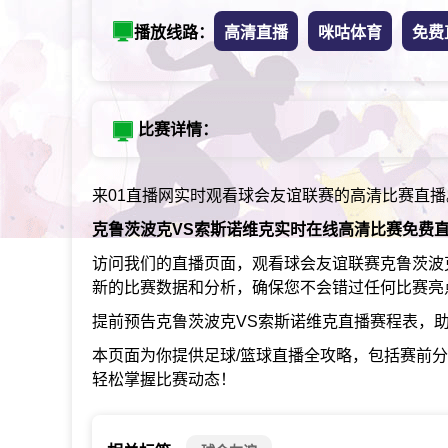
播放线路：
高清直播
咪咕体育
免费
比赛详情：
来01直播网实时观看球会友谊联赛的高清比赛直播
克鲁茨波克VS索斯诺维克实时在线高清比赛免费
访问我们的直播页面，观看球会友谊联赛克鲁茨波
新的比赛数据和分析，确保您不会错过任何比赛亮
提前预告克鲁茨波克VS索斯诺维克直播赛程表，
本页面为你提供足球/篮球直播全攻略，包括赛前
轻松掌握比赛动态！