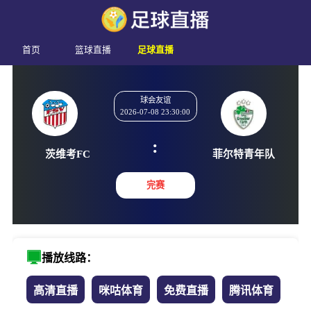
首页
篮球直播
足球直播
球会友谊
2026-07-08 23:30:00
:
茨维考FC
菲尔特青
完赛
播放线路：
高清直播
咪咕体育
免费直播
腾讯体育