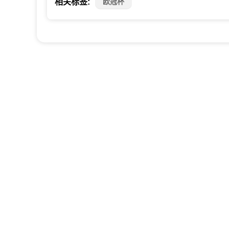
欧冠杯
相关标签: