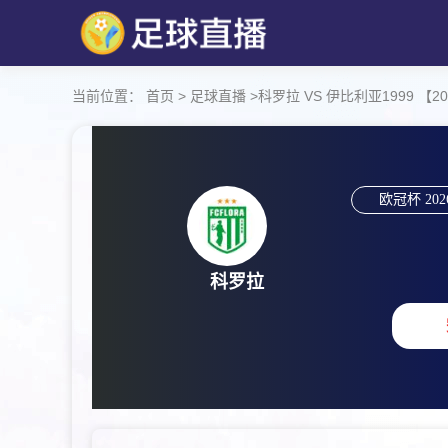
当前位置：
首页
>
足球直播
>
科罗拉 VS 伊比利亚1999 【2026
欧冠杯
202
科罗拉