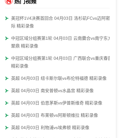
热门视频
美冠杯1\/4决赛首回合 04月03日 洛杉矶FCvs迈阿密国
际 精彩录像
中冠区域分组赛第1轮 04月03日 云南爨合vs南宁东方
聚鼎 精彩录像
中冠区域分组赛第1轮 04月03日 广西联合vs重庆春蕾
精彩录像
英超 04月03日 纽卡斯尔联vs布伦特福德 精彩录像
英超 04月03日 南安普顿vs水晶宫 精彩录像
英超 04月03日 伯恩茅斯vs伊普斯维奇 精彩录像
英超 04月03日 布莱顿vs阿斯顿维拉 精彩录像
英超 04月03日 利物浦vs埃弗顿 精彩录像