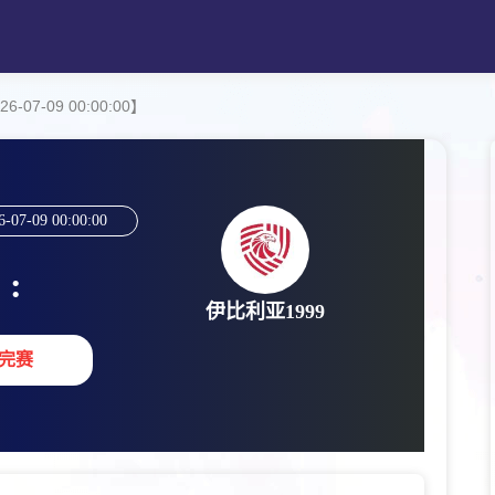
-07-09 00:00:00】
6-07-09 00:00:00
:
伊比利亚1999
完赛