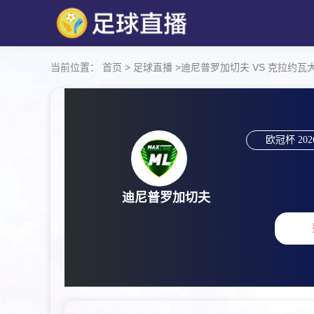
当前位置：
首页
>
足球直播
>
迪尼普罗加切夫 VS 克拉约瓦大学 【
欧冠杯
202
迪尼普罗加切夫