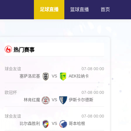
足球直播
篮球直播
首页
热门赛事
球会友谊
07-08 00:00
塞萨洛尼基
VS
AEK拉纳卡
欧冠杯
07-08 00:00
林肯红魔
VS
伊斯卡尔德斯
球会友谊
07-08 00:00
比尔森胜利
VS
哥本哈根