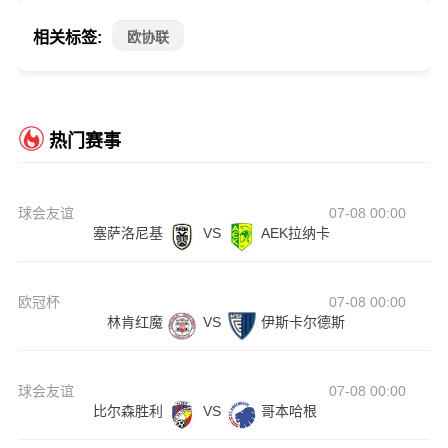
相关标签:
欧协联
热门赛事
球会友谊
07-08 00:00
塞萨洛尼基
VS
AEK拉纳卡
欧冠杯
07-08 00:00
林肯红魔
VS
伊斯卡尔德斯
球会友谊
07-08 00:00
比尔森胜利
VS
哥本哈根