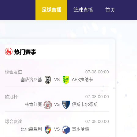
足球直播
篮球直播
首页
热门赛事
球会友谊
07-08 00:00
塞萨洛尼基
VS
AEK拉纳卡
欧冠杯
07-08 00:00
林肯红魔
VS
伊斯卡尔德斯
球会友谊
07-08 00:00
比尔森胜利
VS
哥本哈根