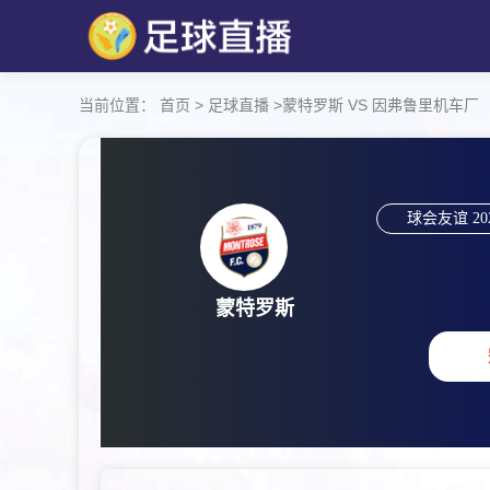
当前位置：
首页
>
足球直播
>
蒙特罗斯 VS 因弗鲁里机车厂 【202
球会友谊
20
蒙特罗斯