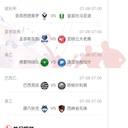
玻利甲
07-08 07:00
圣荷西德奥罗
VS
皇家托马亚波
夏季联赛
07-08 07:00
孟菲斯灰熊
VS
亚特兰大老鹰
美乙
07-08 07:00
佛蒙特绿队
VS
康涅狄格拉什
巴西乙
07-08 07:00
巴西竞技
VS
欧帕尔利奥
美乙
07-08 07:00
康乃狄克
VS
西麻省先锋