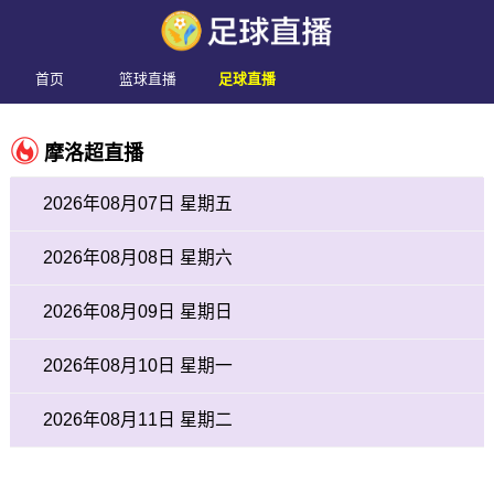
首页
篮球直播
足球直播
摩洛超直播
2026年08月07日 星期五
2026年08月08日 星期六
2026年08月09日 星期日
2026年08月10日 星期一
2026年08月11日 星期二