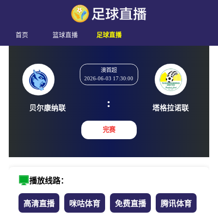
首页
篮球直播
足球直播
澳首超
2026-06-03 17:30:00
:
贝尔康纳联
塔格拉
完赛
播放线路：
高清直播
咪咕体育
免费直播
腾讯体育