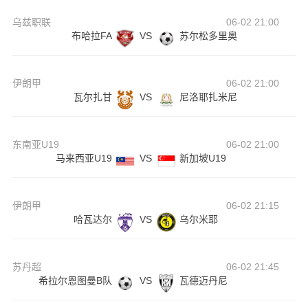
乌兹职联
06-02 21:00
布哈拉FA
VS
苏尔松多里奥
伊朗甲
06-02 21:00
瓦尔扎甘
VS
尼洛耶扎米尼
东南亚U19
06-02 21:00
马来西亚U19
VS
新加坡U19
伊朗甲
06-02 21:15
哈瓦达尔
VS
乌尔米耶
苏丹超
06-02 21:45
希拉尔恩图曼B队
VS
瓦德迈丹尼