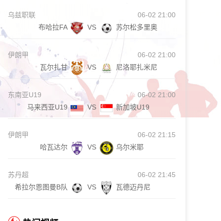
乌兹职联
06-02 21:00
布哈拉FA
VS
苏尔松多里奥
伊朗甲
06-02 21:00
瓦尔扎甘
VS
尼洛耶扎米尼
东南亚U19
06-02 21:00
马来西亚U19
VS
新加坡U19
伊朗甲
06-02 21:15
哈瓦达尔
VS
乌尔米耶
苏丹超
06-02 21:45
希拉尔恩图曼B队
VS
瓦德迈丹尼