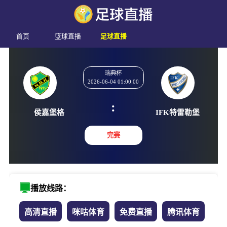
首页
篮球直播
足球直播
瑞典杯
2026-06-04 01:00:00
:
侯嘉堡格
IFK特
完赛
播放线路：
高清直播
咪咕体育
免费直播
腾讯体育