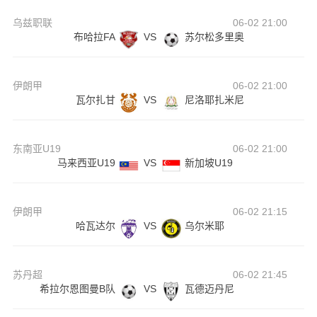
乌兹职联
06-02 21:00
布哈拉FA
VS
苏尔松多里奥
伊朗甲
06-02 21:00
瓦尔扎甘
VS
尼洛耶扎米尼
东南亚U19
06-02 21:00
马来西亚U19
VS
新加坡U19
伊朗甲
06-02 21:15
哈瓦达尔
VS
乌尔米耶
苏丹超
06-02 21:45
希拉尔恩图曼B队
VS
瓦德迈丹尼