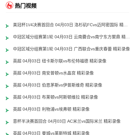
热门视频
美冠杯1\/4决赛首回合 04月03日 洛杉矶FCvs迈阿密国际 精彩录像
中冠区域分组赛第1轮 04月03日 云南爨合vs南宁东方聚鼎 精彩录像
中冠区域分组赛第1轮 04月03日 广西联合vs重庆春蕾 精彩录像
英超 04月03日 纽卡斯尔联vs布伦特福德 精彩录像
英超 04月03日 南安普顿vs水晶宫 精彩录像
英超 04月03日 伯恩茅斯vs伊普斯维奇 精彩录像
英超 04月03日 布莱顿vs阿斯顿维拉 精彩录像
英超 04月03日 利物浦vs埃弗顿 精彩录像
意杯半决赛首回合 04月03日 AC米兰vs国际米兰 精彩录像
英超 04月03日 曼城vs莱斯特城 精彩录像