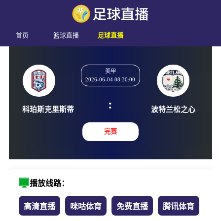
首页
篮球直播
足球直播
美甲
2026-06-04 08:30:00
:
科珀斯克里斯蒂
波特兰松
完赛
播放线路：
高清直播
咪咕体育
免费直播
腾讯体育