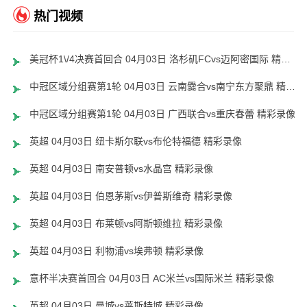
热门视频
美冠杯1\/4决赛首回合 04月03日 洛杉矶FCvs迈阿密国际 精彩录像
中冠区域分组赛第1轮 04月03日 云南爨合vs南宁东方聚鼎 精彩录像
中冠区域分组赛第1轮 04月03日 广西联合vs重庆春蕾 精彩录像
英超 04月03日 纽卡斯尔联vs布伦特福德 精彩录像
英超 04月03日 南安普顿vs水晶宫 精彩录像
英超 04月03日 伯恩茅斯vs伊普斯维奇 精彩录像
英超 04月03日 布莱顿vs阿斯顿维拉 精彩录像
英超 04月03日 利物浦vs埃弗顿 精彩录像
意杯半决赛首回合 04月03日 AC米兰vs国际米兰 精彩录像
英超 04月03日 曼城vs莱斯特城 精彩录像